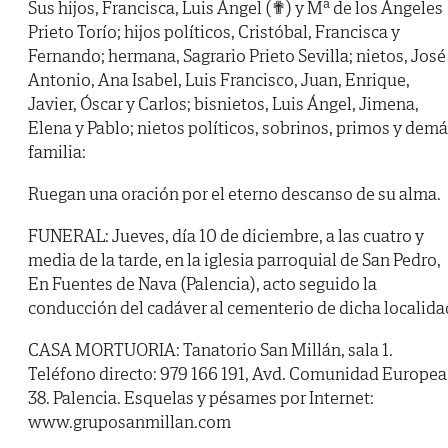
Sus hijos, Francisca, Luis Ángel (✟) y Mª de los Ángeles
Prieto Torío; hijos políticos, Cristóbal, Francisca y
Fernando; hermana, Sagrario Prieto Sevilla; nietos, José
Antonio, Ana Isabel, Luis Francisco, Juan, Enrique,
Javier, Óscar y Carlos; bisnietos, Luis Ángel, Jimena,
Elena y Pablo; nietos políticos, sobrinos, primos y dem
familia:
Ruegan una oración por el eterno descanso de su alma.
FUNERAL: Jueves, día 10 de diciembre, a las cuatro y
media de la tarde, en la iglesia parroquial de San Pedro,
En Fuentes de Nava (Palencia), acto seguido la
conducción del cadáver al cementerio de dicha localida
CASA MORTUORIA: Tanatorio San Millán, sala 1.
Teléfono directo: 979 166 191, Avd. Comunidad Europea
38. Palencia. Esquelas y pésames por Internet:
www.gruposanmillan.com