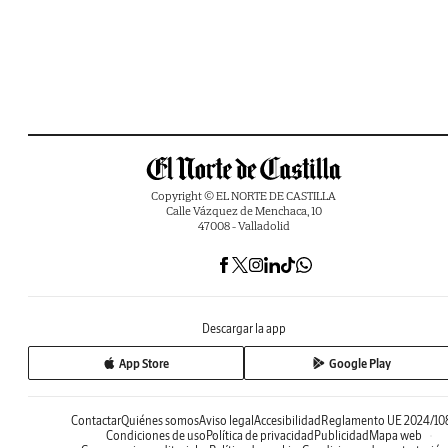
Copyright © EL NORTE DE CASTILLA
Calle Vázquez de Menchaca, 10
47008 - Valladolid
Descargar la app
App Store
Google Play
Contactar
Quiénes somos
Aviso legal
Accesibilidad
Reglamento UE 2024/10
Condiciones de uso
Política de privacidad
Publicidad
Mapa web