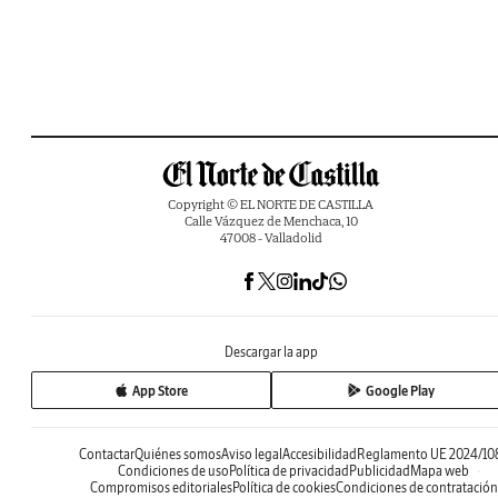
Copyright © EL NORTE DE CASTILLA
Calle Vázquez de Menchaca, 10
47008 - Valladolid
Descargar la app
App Store
Google Play
Contactar
Quiénes somos
Aviso legal
Accesibilidad
Reglamento UE 2024/10
Condiciones de uso
Política de privacidad
Publicidad
Mapa web
Compromisos editoriales
Política de cookies
Condiciones de contratación