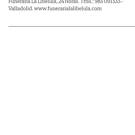
Funeraria La Libélula, 24 Horas. Tfno.: 983 091333 -
Valladolid. www.funerarialalibelula.com