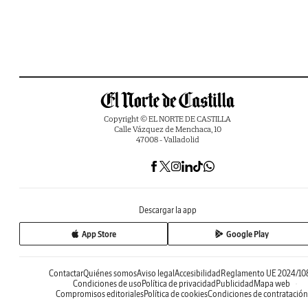
Copyright © EL NORTE DE CASTILLA
Calle Vázquez de Menchaca, 10
47008 - Valladolid
Descargar la app
App Store
Google Play
Contactar
Quiénes somos
Aviso legal
Accesibilidad
Reglamento UE 2024/10
Condiciones de uso
Política de privacidad
Publicidad
Mapa web
Compromisos editoriales
Política de cookies
Condiciones de contratación