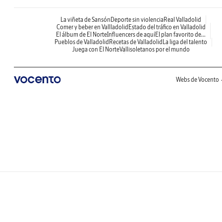
La viñeta de Sansón
Deporte sin violencia
Real Valladolid
Comer y beber en Vallladolid
Estado del tráfico en Valladolid
El álbum de El Norte
Influencers de aquí
El plan favorito de...
Pueblos de Valladolid
Recetas de Valladolid
La liga del talento
Juega con El Norte
Vallisoletanos por el mundo
Webs de Vocento