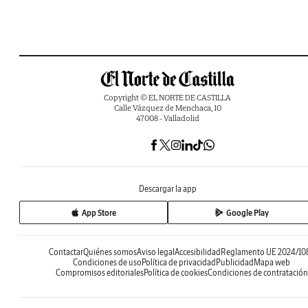
Copyright © EL NORTE DE CASTILLA
Calle Vázquez de Menchaca, 10
47008 - Valladolid
Descargar la app
App Store
Google Play
Contactar
Quiénes somos
Aviso legal
Accesibilidad
Reglamento UE 2024/10
Condiciones de uso
Política de privacidad
Publicidad
Mapa web
Compromisos editoriales
Política de cookies
Condiciones de contratación