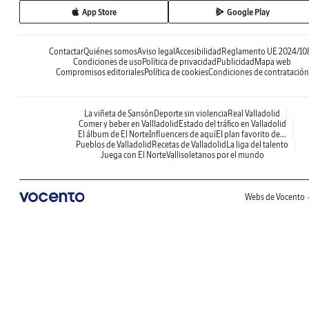
App Store
Google Play
Contactar
Quiénes somos
Aviso legal
Accesibilidad
Reglamento UE 2024/10
Condiciones de uso
Política de privacidad
Publicidad
Mapa web
Compromisos editoriales
Política de cookies
Condiciones de contratación
La viñeta de Sansón
Deporte sin violencia
Real Valladolid
Comer y beber en Vallladolid
Estado del tráfico en Valladolid
El álbum de El Norte
Influencers de aquí
El plan favorito de...
Pueblos de Valladolid
Recetas de Valladolid
La liga del talento
Juega con El Norte
Vallisoletanos por el mundo
Webs de Vocento