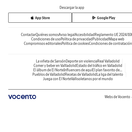
Descargar la app
App Store
Google Play
Contactar
Quiénes somos
Aviso legal
Accesibilidad
Reglamento UE 2024/10
Condiciones de uso
Política de privacidad
Publicidad
Mapa web
Compromisos editoriales
Política de cookies
Condiciones de contratación
La viñeta de Sansón
Deporte sin violencia
Real Valladolid
Comer y beber en Vallladolid
Estado del tráfico en Valladolid
El álbum de El Norte
Influencers de aquí
El plan favorito de...
Pueblos de Valladolid
Recetas de Valladolid
La liga del talento
Juega con El Norte
Vallisoletanos por el mundo
Webs de Vocento