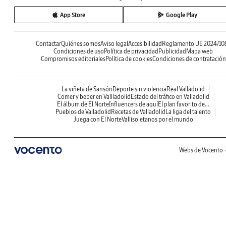
App Store
Google Play
Contactar
Quiénes somos
Aviso legal
Accesibilidad
Reglamento UE 2024/10
Condiciones de uso
Política de privacidad
Publicidad
Mapa web
Compromisos editoriales
Política de cookies
Condiciones de contratación
La viñeta de Sansón
Deporte sin violencia
Real Valladolid
Comer y beber en Vallladolid
Estado del tráfico en Valladolid
El álbum de El Norte
Influencers de aquí
El plan favorito de...
Pueblos de Valladolid
Recetas de Valladolid
La liga del talento
Juega con El Norte
Vallisoletanos por el mundo
Webs de Vocento