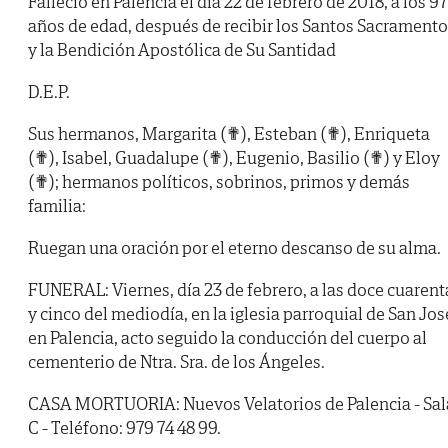
Falleció en Palencia el día 22 de febrero de 2018, a los 97
años de edad, después de recibir los Santos Sacrament
y la Bendición Apostólica de Su Santidad
D.E.P.
Sus hermanos, Margarita (✟), Esteban (✟), Enriqueta
(✟), Isabel, Guadalupe (✟), Eugenio, Basilio (✟) y Eloy
(✟); hermanos políticos, sobrinos, primos y demás
familia:
Ruegan una oración por el eterno descanso de su alma.
FUNERAL: Viernes, día 23 de febrero, a las doce cuarent
y cinco del mediodía, en la iglesia parroquial de San Jos
en Palencia, acto seguido la conducción del cuerpo al
cementerio de Ntra. Sra. de los Ángeles.
CASA MORTUORIA: Nuevos Velatorios de Palencia - Sal
C - Teléfono: 979 74 48 99.