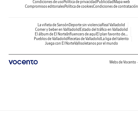
Condiciones de uso
Política de privacidad
Publicidad
Mapa web
Compromisos editoriales
Política de cookies
Condiciones de contratación
La viñeta de Sansón
Deporte sin violencia
Real Valladolid
Comer y beber en Vallladolid
Estado del tráfico en Valladolid
El álbum de El Norte
Influencers de aquí
El plan favorito de...
Pueblos de Valladolid
Recetas de Valladolid
La liga del talento
Juega con El Norte
Vallisoletanos por el mundo
Webs de Vocento