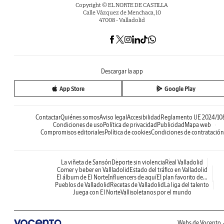
Copyright © EL NORTE DE CASTILLA
Calle Vázquez de Menchaca, 10
47008 - Valladolid
Descargar la app
App Store
Google Play
Contactar
Quiénes somos
Aviso legal
Accesibilidad
Reglamento UE 2024/10
Condiciones de uso
Política de privacidad
Publicidad
Mapa web
Compromisos editoriales
Política de cookies
Condiciones de contratación
La viñeta de Sansón
Deporte sin violencia
Real Valladolid
Comer y beber en Vallladolid
Estado del tráfico en Valladolid
El álbum de El Norte
Influencers de aquí
El plan favorito de...
Pueblos de Valladolid
Recetas de Valladolid
La liga del talento
Juega con El Norte
Vallisoletanos por el mundo
Webs de Vocento