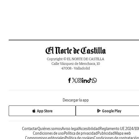
Copyright © EL NORTE DE CASTILLA
Calle Vázquez de Menchaca, 10
47008 - Valladolid
Descargar la app
App Store
Google Play
Contactar
Quiénes somos
Aviso legal
Accesibilidad
Reglamento UE 2024/10
Condiciones de uso
Política de privacidad
Publicidad
Mapa web
Compromisos editoriales
Política de cookies
Condiciones de contratación