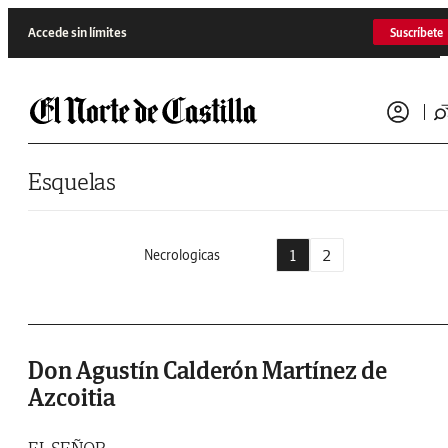
Saltar al contenido
Accede sin límites
Suscríbete
Esquelas
1
2
Necrologicas
Don Agustín Calderón Martínez de
Azcoitia