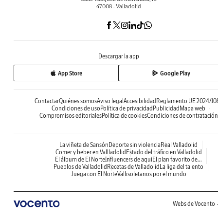
47008 - Valladolid
Descargar la app
App Store
Google Play
Contactar
Quiénes somos
Aviso legal
Accesibilidad
Reglamento UE 2024/10
Condiciones de uso
Política de privacidad
Publicidad
Mapa web
Compromisos editoriales
Política de cookies
Condiciones de contratación
La viñeta de Sansón
Deporte sin violencia
Real Valladolid
Comer y beber en Vallladolid
Estado del tráfico en Valladolid
El álbum de El Norte
Influencers de aquí
El plan favorito de...
Pueblos de Valladolid
Recetas de Valladolid
La liga del talento
Juega con El Norte
Vallisoletanos por el mundo
Webs de Vocento