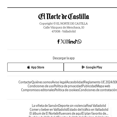
Copyright © EL NORTE DE CASTILLA
Calle Vázquez de Menchaca, 10
47008 - Valladolid
Descargar la app
App Store
Google Play
Contactar
Quiénes somos
Aviso legal
Accesibilidad
Reglamento UE 2024/10
Condiciones de uso
Política de privacidad
Publicidad
Mapa web
Compromisos editoriales
Política de cookies
Condiciones de contratación
La viñeta de Sansón
Deporte sin violencia
Real Valladolid
Comer y beber en Vallladolid
Estado del tráfico en Valladolid
El álbum de El Norte
Influencers de aquí
El plan favorito de...