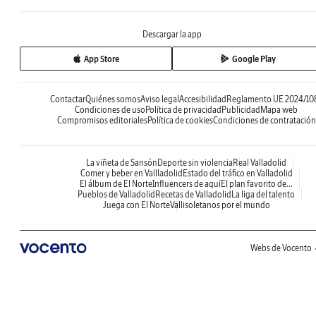
Descargar la app
App Store
Google Play
Contactar
Quiénes somos
Aviso legal
Accesibilidad
Reglamento UE 2024/10
Condiciones de uso
Política de privacidad
Publicidad
Mapa web
Compromisos editoriales
Política de cookies
Condiciones de contratación
La viñeta de Sansón
Deporte sin violencia
Real Valladolid
Comer y beber en Vallladolid
Estado del tráfico en Valladolid
El álbum de El Norte
Influencers de aquí
El plan favorito de...
Pueblos de Valladolid
Recetas de Valladolid
La liga del talento
Juega con El Norte
Vallisoletanos por el mundo
Webs de Vocento