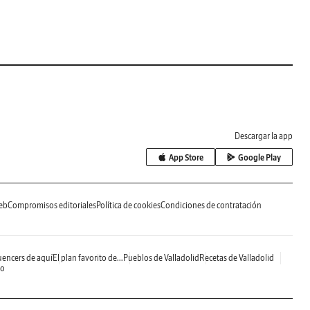
Descargar la app
App Store
Google Play
eb
Compromisos editoriales
Política de cookies
Condiciones de contratación
uencers de aquí
El plan favorito de...
Pueblos de Valladolid
Recetas de Valladolid
do