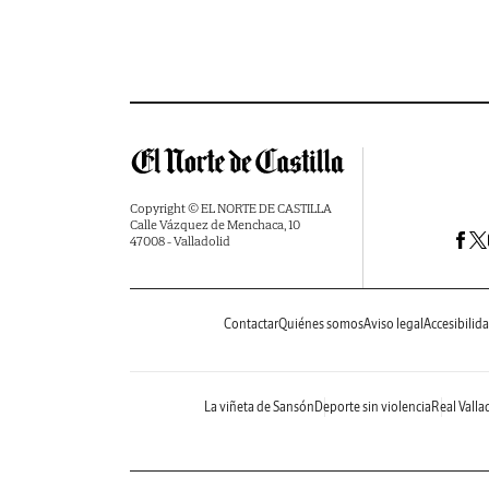
Copyright © EL NORTE DE CASTILLA
Calle Vázquez de Menchaca, 10
47008 - Valladolid
Contactar
Quiénes somos
Aviso legal
Accesibilid
La viñeta de Sansón
Deporte sin violencia
Real Valla