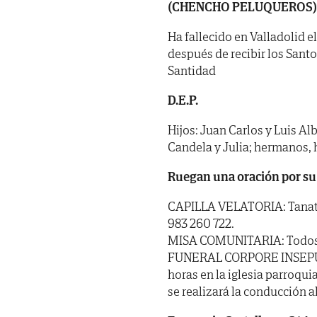
(CHENCHO PELUQUEROS)
Ha fallecido en Valladolid e
después de recibir los Sant
Santidad
D.E.P.
Hijos: Juan Carlos y Luis Alb
Candela y Julia; hermanos, 
Ruegan una oración por su
CAPILLA VELATORIA: Tanatori
983 260 722.
MISA COMUNITARIA: Todos los
FUNERAL CORPORE INSEPULTO:
horas en la iglesia parroqu
se realizará la conducción a