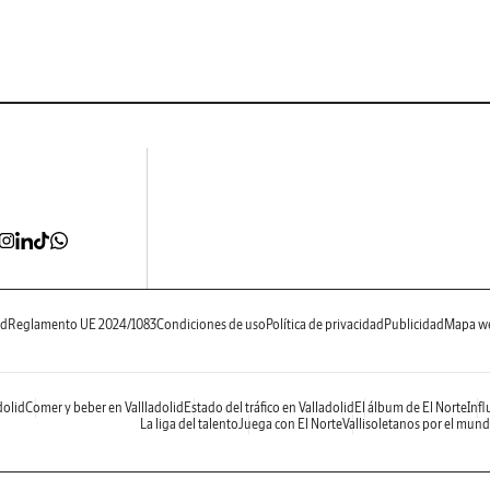
ad
Reglamento UE 2024/1083
Condiciones de uso
Política de privacidad
Publicidad
Mapa w
dolid
Comer y beber en Vallladolid
Estado del tráfico en Valladolid
El álbum de El Norte
Infl
La liga del talento
Juega con El Norte
Vallisoletanos por el mun