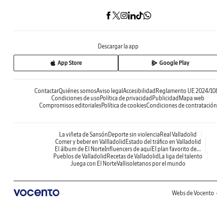
Descargar la app
App Store
Google Play
Contactar
Quiénes somos
Aviso legal
Accesibilidad
Reglamento UE 2024/10
Condiciones de uso
Política de privacidad
Publicidad
Mapa web
Compromisos editoriales
Política de cookies
Condiciones de contratación
La viñeta de Sansón
Deporte sin violencia
Real Valladolid
Comer y beber en Vallladolid
Estado del tráfico en Valladolid
El álbum de El Norte
Influencers de aquí
El plan favorito de...
Pueblos de Valladolid
Recetas de Valladolid
La liga del talento
Juega con El Norte
Vallisoletanos por el mundo
Webs de Vocento