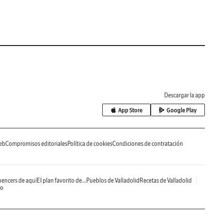
Descargar la app
App Store
Google Play
eb
Compromisos editoriales
Política de cookies
Condiciones de contratación
uencers de aquí
El plan favorito de...
Pueblos de Valladolid
Recetas de Valladolid
do