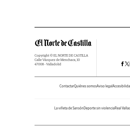
Copyright © EL NORTE DE CASTILLA
Calle Vázquez de Menchaca, 10
47008 - Valladolid
Contactar
Quiénes somos
Aviso legal
Accesibilid
La viñeta de Sansón
Deporte sin violencia
Real Valla