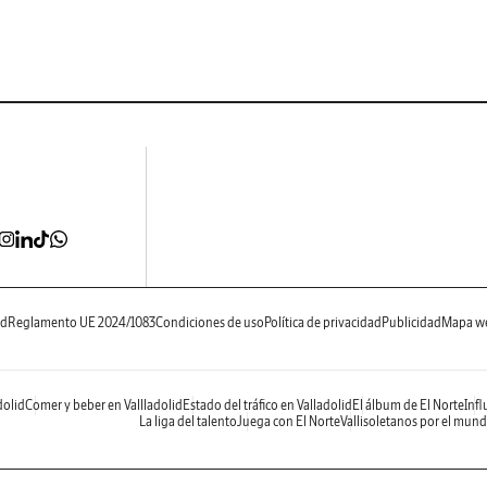
ad
Reglamento UE 2024/1083
Condiciones de uso
Política de privacidad
Publicidad
Mapa w
dolid
Comer y beber en Vallladolid
Estado del tráfico en Valladolid
El álbum de El Norte
Infl
La liga del talento
Juega con El Norte
Vallisoletanos por el mun