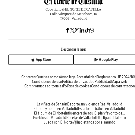
Copyright © EL NORTE DE CASTILLA
Calle Vázquez de Menchaca, 10
47008 - Valladolid
Descargar la app
App Store
Google Play
Contactar
Quiénes somos
Aviso legal
Accesibilidad
Reglamento UE 2024/10
Condiciones de uso
Política de privacidad
Publicidad
Mapa web
Compromisos editoriales
Política de cookies
Condiciones de contratación
La viñeta de Sansón
Deporte sin violencia
Real Valladolid
Comer y beber en Vallladolid
Estado del tráfico en Valladolid
El álbum de El Norte
Influencers de aquí
El plan favorito de...
Pueblos de Valladolid
Recetas de Valladolid
La liga del talento
Juega con El Norte
Vallisoletanos por el mundo