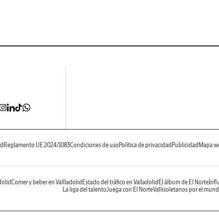
ad
Reglamento UE 2024/1083
Condiciones de uso
Política de privacidad
Publicidad
Mapa w
dolid
Comer y beber en Vallladolid
Estado del tráfico en Valladolid
El álbum de El Norte
Infl
La liga del talento
Juega con El Norte
Vallisoletanos por el mun