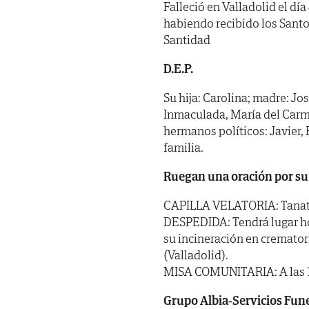
Falleció en Valladolid el día
habiendo recibido los Santo
Santidad
D.E.P.
Su hija: Carolina; madre: Jo
Inmaculada, María del Carme
hermanos políticos: Javier,
familia.
Ruegan una oración por su
CAPILLA VELATORIA: Tanator
DESPEDIDA: Tendrá lugar hoy 
su incineración en cremator
(Valladolid).
MISA COMUNITARIA: A las 10:
Grupo Albia-Servicios Funera