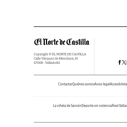
Copyright © EL NORTE DE CASTILLA
Calle Vázquez de Menchaca, 10
47008 - Valladolid
Contactar
Quiénes somos
Aviso legal
Accesibilid
La viñeta de Sansón
Deporte sin violencia
Real Valla