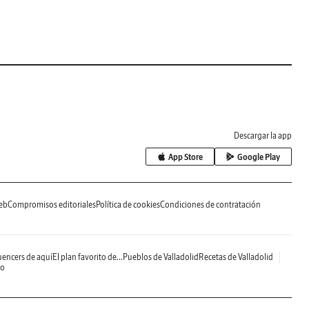
Descargar la app
App Store
Google Play
eb
Compromisos editoriales
Política de cookies
Condiciones de contratación
uencers de aquí
El plan favorito de...
Pueblos de Valladolid
Recetas de Valladolid
do