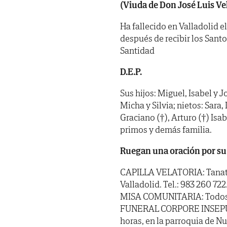
(Viuda de Don José Luis V
Ha fallecido en Valladolid el
después de recibir los Sant
Santidad
D.E.P.
Sus hijos: Miguel, Isabel y J
Micha y Silvia; nietos: Sara,
Graciano (†), Arturo (†) Isa
primos y demás familia.
Ruegan una oración por su
CAPILLA VELATORIA: Tanator
Valladolid. Tel.: 983 260 722
MISA COMUNITARIA: Todos los
FUNERAL CORPORE INSEPULTO:
horas, en la parroquia de N