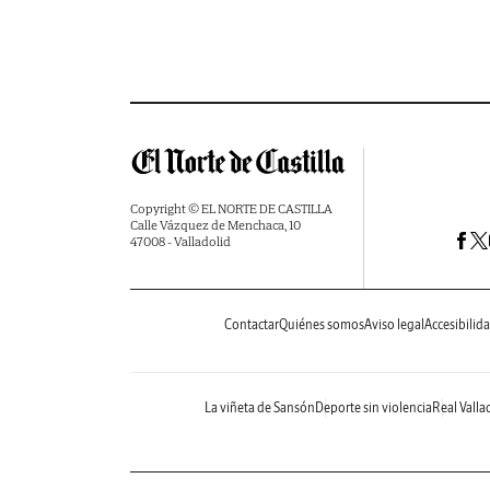
Copyright © EL NORTE DE CASTILLA
Calle Vázquez de Menchaca, 10
47008 - Valladolid
Contactar
Quiénes somos
Aviso legal
Accesibilid
La viñeta de Sansón
Deporte sin violencia
Real Valla