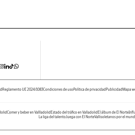
ad
Reglamento UE 2024/1083
Condiciones de uso
Política de privacidad
Publicidad
Mapa w
dolid
Comer y beber en Vallladolid
Estado del tráfico en Valladolid
El álbum de El Norte
Infl
La liga del talento
Juega con El Norte
Vallisoletanos por el mun