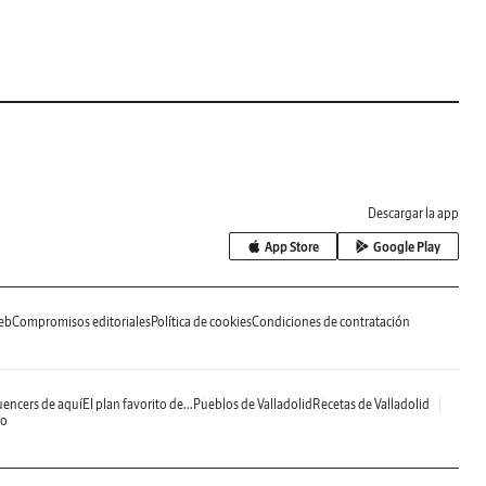
Descargar la app
App Store
Google Play
eb
Compromisos editoriales
Política de cookies
Condiciones de contratación
uencers de aquí
El plan favorito de...
Pueblos de Valladolid
Recetas de Valladolid
do