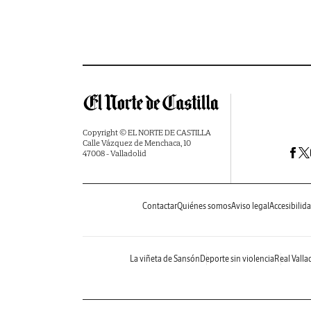
Copyright © EL NORTE DE CASTILLA
Calle Vázquez de Menchaca, 10
47008 - Valladolid
Contactar
Quiénes somos
Aviso legal
Accesibilid
La viñeta de Sansón
Deporte sin violencia
Real Valla