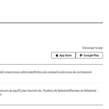
Descargar la app
App Store
Google Play
eb
Compromisos editoriales
Política de cookies
Condiciones de contratación
uencers de aquí
El plan favorito de...
Pueblos de Valladolid
Recetas de Valladolid
do