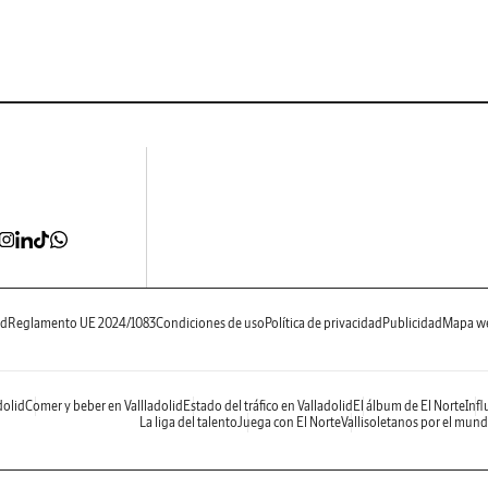
ad
Reglamento UE 2024/1083
Condiciones de uso
Política de privacidad
Publicidad
Mapa w
dolid
Comer y beber en Vallladolid
Estado del tráfico en Valladolid
El álbum de El Norte
Infl
La liga del talento
Juega con El Norte
Vallisoletanos por el mun