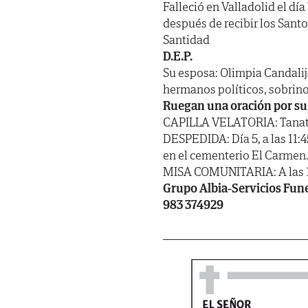
Falleció en Valladolid el día
después de recibir los Sant
Santidad
D.E.P.
Su esposa: Olimpia Candalij
hermanos políticos, sobrino
Ruegan una oración por su
CAPILLA VELATORIA: Tanator
DESPEDIDA: Día 5, a las 11:
en el cementerio El Carmen
MISA COMUNITARIA: A las 10:
Grupo Albia-Servicios Funera
983 374929