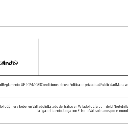
ad
Reglamento UE 2024/1083
Condiciones de uso
Política de privacidad
Publicidad
Mapa w
dolid
Comer y beber en Vallladolid
Estado del tráfico en Valladolid
El álbum de El Norte
Infl
La liga del talento
Juega con El Norte
Vallisoletanos por el mun