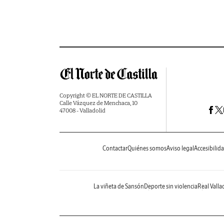
Copyright © EL NORTE DE CASTILLA
Calle Vázquez de Menchaca, 10
47008 - Valladolid
Contactar
Quiénes somos
Aviso legal
Accesibilid
La viñeta de Sansón
Deporte sin violencia
Real Valla