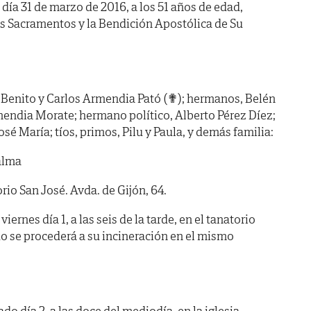
l día 31 de marzo de 2016, a los 51 años de edad,
os Sacramentos y la Bendición Apostólica de Su
 Benito y Carlos Armendia Pató (✟); hermanos, Belén
rmendia Morate; hermano político, Alberto Pérez Díez;
osé María; tíos, primos, Pilu y Paula, y demás familia:
alma
o San José. Avda. de Gijón, 64.
rnes día 1, a las seis de la tarde, en el tanatorio
o se procederá a su incineración en el mismo
o día 2, a las doce del mediodía, en la iglesia