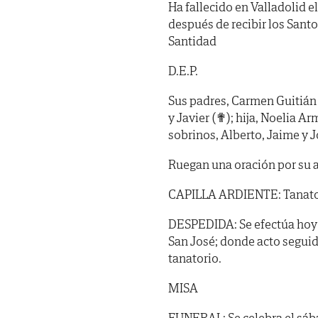
Ha fallecido en Valladolid e
después de recibir los Sant
Santidad
D.E.P.
Sus padres, Carmen Guitián
y Javier (✟); hija, Noelia A
sobrinos, Alberto, Jaime y J
Ruegan una oración por su 
CAPILLA ARDIENTE: Tanatori
DESPEDIDA: Se efectúa hoy vie
San José; donde acto seguid
tanatorio.
MISA
FUNERAL: Se celebra el sábad