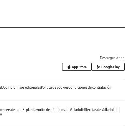
Descargar la app
App Store
Google Play
eb
Compromisos editoriales
Política de cookies
Condiciones de contratación
uencers de aquí
El plan favorito de...
Pueblos de Valladolid
Recetas de Valladolid
do