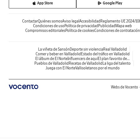
App Store
Google Play
Contactar
Quiénes somos
Aviso legal
Accesibilidad
Reglamento UE 2024/10
Condiciones de uso
Política de privacidad
Publicidad
Mapa web
Compromisos editoriales
Política de cookies
Condiciones de contratación
La viñeta de Sansón
Deporte sin violencia
Real Valladolid
Comer y beber en Vallladolid
Estado del tráfico en Valladolid
El álbum de El Norte
Influencers de aquí
El plan favorito de...
Pueblos de Valladolid
Recetas de Valladolid
La liga del talento
Juega con El Norte
Vallisoletanos por el mundo
Webs de Vocento