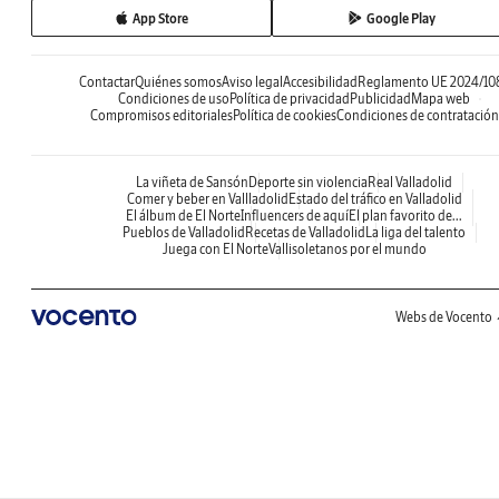
App Store
Google Play
Contactar
Quiénes somos
Aviso legal
Accesibilidad
Reglamento UE 2024/10
Condiciones de uso
Política de privacidad
Publicidad
Mapa web
Compromisos editoriales
Política de cookies
Condiciones de contratación
La viñeta de Sansón
Deporte sin violencia
Real Valladolid
Comer y beber en Vallladolid
Estado del tráfico en Valladolid
El álbum de El Norte
Influencers de aquí
El plan favorito de...
Pueblos de Valladolid
Recetas de Valladolid
La liga del talento
Juega con El Norte
Vallisoletanos por el mundo
Webs de Vocento