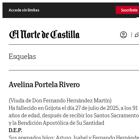
Saltar al contenido
Accede sin límites
Suscríbete
Esquelas
Avelina Portela Rivero
(Viuda de Don Fernando Hernández Martín)
Ha fallecido en Grijota el día 27 de julio de 2025, a los 91
años de edad, después de recibir los Santos Sacrament
y la Bendición Apostólica de Su Santidad
D.E.P.
Sus apenados hijos: Arturo, Isabel y Fernando Hernánd