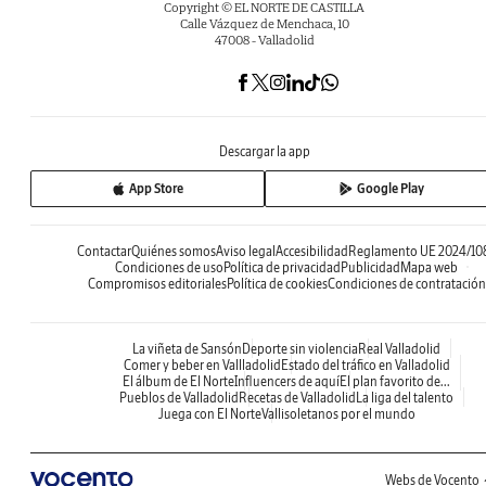
Copyright © EL NORTE DE CASTILLA
Calle Vázquez de Menchaca, 10
47008 - Valladolid
Descargar la app
App Store
Google Play
Contactar
Quiénes somos
Aviso legal
Accesibilidad
Reglamento UE 2024/10
Condiciones de uso
Política de privacidad
Publicidad
Mapa web
Compromisos editoriales
Política de cookies
Condiciones de contratación
La viñeta de Sansón
Deporte sin violencia
Real Valladolid
Comer y beber en Vallladolid
Estado del tráfico en Valladolid
El álbum de El Norte
Influencers de aquí
El plan favorito de...
Pueblos de Valladolid
Recetas de Valladolid
La liga del talento
Juega con El Norte
Vallisoletanos por el mundo
Webs de Vocento