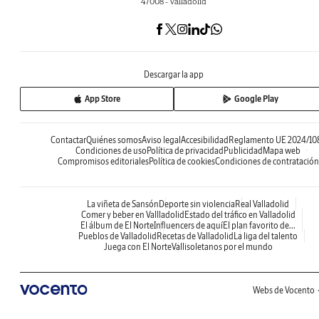
47008 - Valladolid
Descargar la app
App Store
Google Play
Contactar
Quiénes somos
Aviso legal
Accesibilidad
Reglamento UE 2024/10
Condiciones de uso
Política de privacidad
Publicidad
Mapa web
Compromisos editoriales
Política de cookies
Condiciones de contratación
La viñeta de Sansón
Deporte sin violencia
Real Valladolid
Comer y beber en Vallladolid
Estado del tráfico en Valladolid
El álbum de El Norte
Influencers de aquí
El plan favorito de...
Pueblos de Valladolid
Recetas de Valladolid
La liga del talento
Juega con El Norte
Vallisoletanos por el mundo
Webs de Vocento