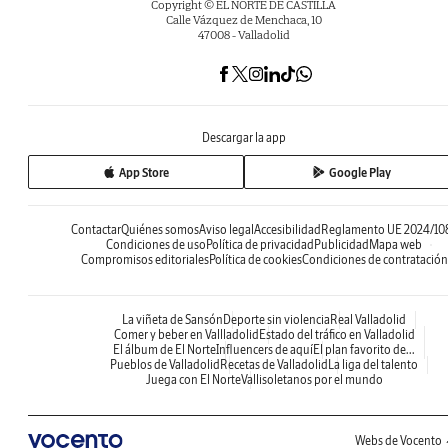
Copyright © EL NORTE DE CASTILLA
Calle Vázquez de Menchaca, 10
47008 - Valladolid
Descargar la app
App Store
Google Play
Contactar
Quiénes somos
Aviso legal
Accesibilidad
Reglamento UE 2024/10
Condiciones de uso
Política de privacidad
Publicidad
Mapa web
Compromisos editoriales
Política de cookies
Condiciones de contratación
La viñeta de Sansón
Deporte sin violencia
Real Valladolid
Comer y beber en Vallladolid
Estado del tráfico en Valladolid
El álbum de El Norte
Influencers de aquí
El plan favorito de...
Pueblos de Valladolid
Recetas de Valladolid
La liga del talento
Juega con El Norte
Vallisoletanos por el mundo
Webs de Vocento