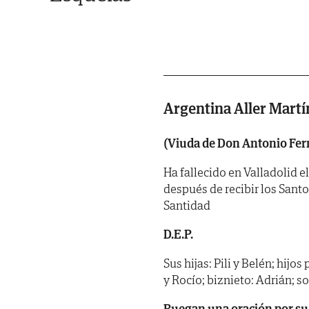
Argentina Aller Martí
(Viuda de Don Antonio Fer
Ha fallecido en Valladolid el
después de recibir los Sant
Santidad
D.E.P.
Sus hijas: Pili y Belén; hijos
y Rocío; biznieto: Adrián; s
Ruegan una oración por su