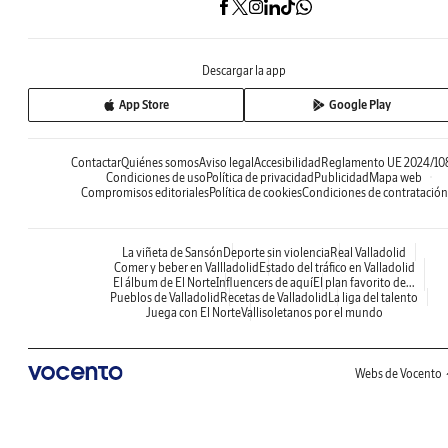
Descargar la app
App Store
Google Play
Contactar
Quiénes somos
Aviso legal
Accesibilidad
Reglamento UE 2024/10
Condiciones de uso
Política de privacidad
Publicidad
Mapa web
Compromisos editoriales
Política de cookies
Condiciones de contratación
La viñeta de Sansón
Deporte sin violencia
Real Valladolid
Comer y beber en Vallladolid
Estado del tráfico en Valladolid
El álbum de El Norte
Influencers de aquí
El plan favorito de...
Pueblos de Valladolid
Recetas de Valladolid
La liga del talento
Juega con El Norte
Vallisoletanos por el mundo
Webs de Vocento