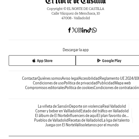
Copyright © EL NORTE DE CASTILLA
Calle Vázquez de Menchaca, 10
47008 - Valladolid
Descargar la app
App Store
Google Play
Contactar
Quiénes somos
Aviso legal
Accesibilidad
Reglamento UE 2024/10
Condiciones de uso
Política de privacidad
Publicidad
Mapa web
Compromisos editoriales
Política de cookies
Condiciones de contratación
La viñeta de Sansón
Deporte sin violencia
Real Valladolid
Comer y beber en Vallladolid
Estado del tráfico en Valladolid
El álbum de El Norte
Influencers de aquí
El plan favorito de...
Pueblos de Valladolid
Recetas de Valladolid
La liga del talento
Juega con El Norte
Vallisoletanos por el mundo