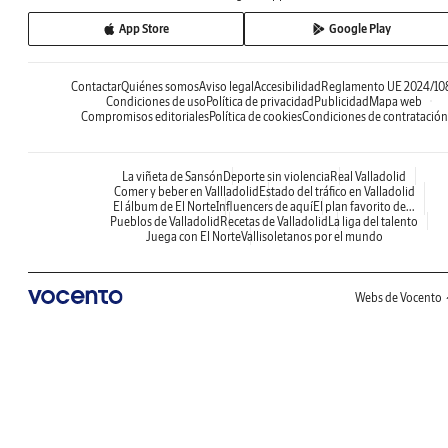
App Store
Google Play
Contactar
Quiénes somos
Aviso legal
Accesibilidad
Reglamento UE 2024/10
Condiciones de uso
Política de privacidad
Publicidad
Mapa web
Compromisos editoriales
Política de cookies
Condiciones de contratación
La viñeta de Sansón
Deporte sin violencia
Real Valladolid
Comer y beber en Vallladolid
Estado del tráfico en Valladolid
El álbum de El Norte
Influencers de aquí
El plan favorito de...
Pueblos de Valladolid
Recetas de Valladolid
La liga del talento
Juega con El Norte
Vallisoletanos por el mundo
Webs de Vocento