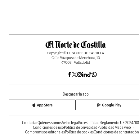
Copyright © EL NORTE DE CASTILLA
Calle Vázquez de Menchaca, 10
47008 - Valladolid
Descargar la app
App Store
Google Play
Contactar
Quiénes somos
Aviso legal
Accesibilidad
Reglamento UE 2024/10
Condiciones de uso
Política de privacidad
Publicidad
Mapa web
Compromisos editoriales
Política de cookies
Condiciones de contratación