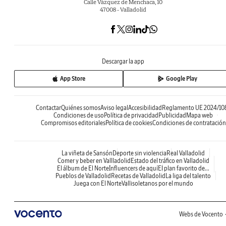
Calle Vázquez de Menchaca, 10
47008 - Valladolid
Descargar la app
App Store
Google Play
Contactar
Quiénes somos
Aviso legal
Accesibilidad
Reglamento UE 2024/10
Condiciones de uso
Política de privacidad
Publicidad
Mapa web
Compromisos editoriales
Política de cookies
Condiciones de contratación
La viñeta de Sansón
Deporte sin violencia
Real Valladolid
Comer y beber en Vallladolid
Estado del tráfico en Valladolid
El álbum de El Norte
Influencers de aquí
El plan favorito de...
Pueblos de Valladolid
Recetas de Valladolid
La liga del talento
Juega con El Norte
Vallisoletanos por el mundo
Webs de Vocento