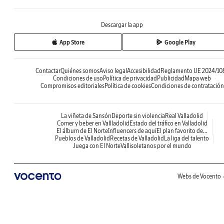
Descargar la app
App Store
Google Play
Contactar
Quiénes somos
Aviso legal
Accesibilidad
Reglamento UE 2024/10
Condiciones de uso
Política de privacidad
Publicidad
Mapa web
Compromisos editoriales
Política de cookies
Condiciones de contratación
La viñeta de Sansón
Deporte sin violencia
Real Valladolid
Comer y beber en Vallladolid
Estado del tráfico en Valladolid
El álbum de El Norte
Influencers de aquí
El plan favorito de...
Pueblos de Valladolid
Recetas de Valladolid
La liga del talento
Juega con El Norte
Vallisoletanos por el mundo
Webs de Vocento