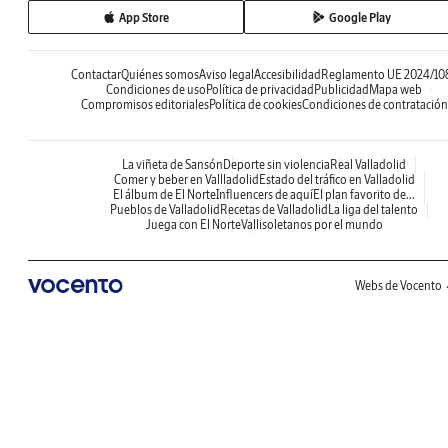
App Store
Google Play
Contactar
Quiénes somos
Aviso legal
Accesibilidad
Reglamento UE 2024/10
Condiciones de uso
Política de privacidad
Publicidad
Mapa web
Compromisos editoriales
Política de cookies
Condiciones de contratación
La viñeta de Sansón
Deporte sin violencia
Real Valladolid
Comer y beber en Vallladolid
Estado del tráfico en Valladolid
El álbum de El Norte
Influencers de aquí
El plan favorito de...
Pueblos de Valladolid
Recetas de Valladolid
La liga del talento
Juega con El Norte
Vallisoletanos por el mundo
Webs de Vocento