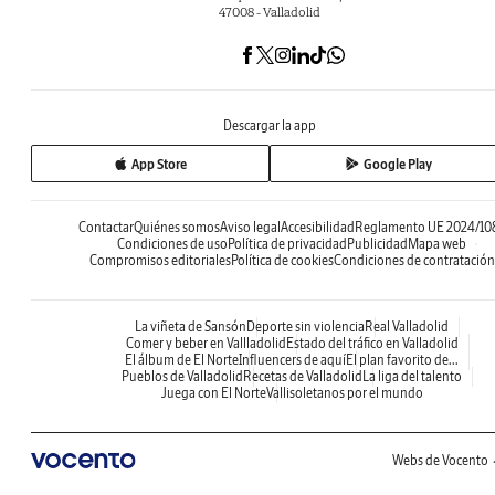
47008 - Valladolid
Descargar la app
App Store
Google Play
Contactar
Quiénes somos
Aviso legal
Accesibilidad
Reglamento UE 2024/10
Condiciones de uso
Política de privacidad
Publicidad
Mapa web
Compromisos editoriales
Política de cookies
Condiciones de contratación
La viñeta de Sansón
Deporte sin violencia
Real Valladolid
Comer y beber en Vallladolid
Estado del tráfico en Valladolid
El álbum de El Norte
Influencers de aquí
El plan favorito de...
Pueblos de Valladolid
Recetas de Valladolid
La liga del talento
Juega con El Norte
Vallisoletanos por el mundo
Webs de Vocento