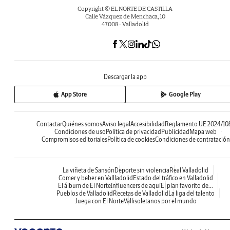
Copyright © EL NORTE DE CASTILLA
Calle Vázquez de Menchaca, 10
47008 - Valladolid
Descargar la app
App Store
Google Play
Contactar
Quiénes somos
Aviso legal
Accesibilidad
Reglamento UE 2024/10
Condiciones de uso
Política de privacidad
Publicidad
Mapa web
Compromisos editoriales
Política de cookies
Condiciones de contratación
La viñeta de Sansón
Deporte sin violencia
Real Valladolid
Comer y beber en Vallladolid
Estado del tráfico en Valladolid
El álbum de El Norte
Influencers de aquí
El plan favorito de...
Pueblos de Valladolid
Recetas de Valladolid
La liga del talento
Juega con El Norte
Vallisoletanos por el mundo