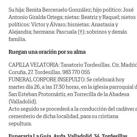
Su hija: Benita Berceruelo González; hijo político: José
Antonio Giralda Ortega; nietas: Beatriz y Raquel; nietos
políticos: Víctor y Álvaro; bisnietas: Anastasia y
Alejandra; hermana: Pascuala (†); sobrinos y demás
familia.
Ruegan una oración por su alma
CAPILLA VELATORIA: Tanatorio Tordesillas. Ctr. Madri
Coruña, 27. Tordesillas. 983 770 055
FUNERAL CORPORE INSEPULTO: Se celebrará hoy
martes día 26, a las 17:30 horas, en la iglesia parroquial 
San Esteban Protomártir, en Torrecilla de la Abadesa
(Valladolid).
Acto seguido se procederá a la conducción del cadáver 
cementerio de dicha localidad, para su cristiana
sepultura.
Funeraria La Guía. Avda. Valladolid, 34. Tordesillas