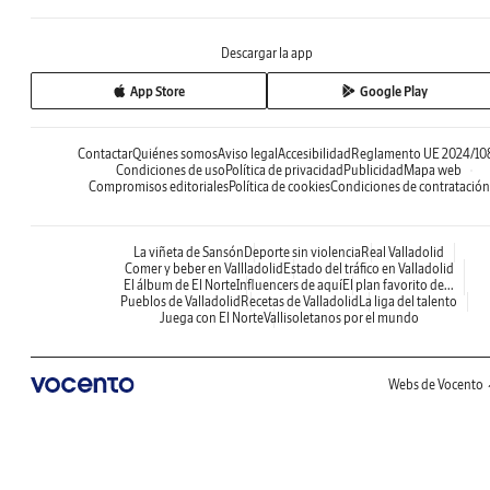
Descargar la app
App Store
Google Play
Contactar
Quiénes somos
Aviso legal
Accesibilidad
Reglamento UE 2024/10
Condiciones de uso
Política de privacidad
Publicidad
Mapa web
Compromisos editoriales
Política de cookies
Condiciones de contratación
La viñeta de Sansón
Deporte sin violencia
Real Valladolid
Comer y beber en Vallladolid
Estado del tráfico en Valladolid
El álbum de El Norte
Influencers de aquí
El plan favorito de...
Pueblos de Valladolid
Recetas de Valladolid
La liga del talento
Juega con El Norte
Vallisoletanos por el mundo
Webs de Vocento