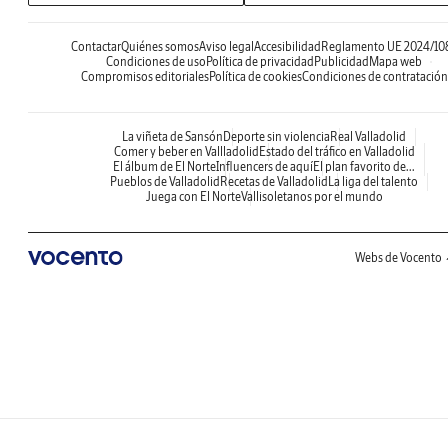
Contactar
Quiénes somos
Aviso legal
Accesibilidad
Reglamento UE 2024/10
Condiciones de uso
Política de privacidad
Publicidad
Mapa web
Compromisos editoriales
Política de cookies
Condiciones de contratación
La viñeta de Sansón
Deporte sin violencia
Real Valladolid
Comer y beber en Vallladolid
Estado del tráfico en Valladolid
El álbum de El Norte
Influencers de aquí
El plan favorito de...
Pueblos de Valladolid
Recetas de Valladolid
La liga del talento
Juega con El Norte
Vallisoletanos por el mundo
Webs de Vocento