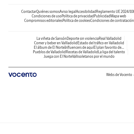
Contactar
Quiénes somos
Aviso legal
Accesibilidad
Reglamento UE 2024/10
Condiciones de uso
Política de privacidad
Publicidad
Mapa web
Compromisos editoriales
Política de cookies
Condiciones de contratación
La viñeta de Sansón
Deporte sin violencia
Real Valladolid
Comer y beber en Vallladolid
Estado del tráfico en Valladolid
El álbum de El Norte
Influencers de aquí
El plan favorito de...
Pueblos de Valladolid
Recetas de Valladolid
La liga del talento
Juega con El Norte
Vallisoletanos por el mundo
Webs de Vocento