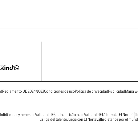
ad
Reglamento UE 2024/1083
Condiciones de uso
Política de privacidad
Publicidad
Mapa w
dolid
Comer y beber en Vallladolid
Estado del tráfico en Valladolid
El álbum de El Norte
Infl
La liga del talento
Juega con El Norte
Vallisoletanos por el mun