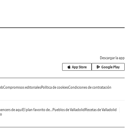
Descargar la app
App Store
Google Play
eb
Compromisos editoriales
Política de cookies
Condiciones de contratación
uencers de aquí
El plan favorito de...
Pueblos de Valladolid
Recetas de Valladolid
do