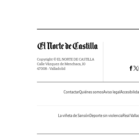
Copyright © EL NORTE DE CASTILLA
Calle Vázquez de Menchaca, 10
47008 - Valladolid
Contactar
Quiénes somos
Aviso legal
Accesibilid
La viñeta de Sansón
Deporte sin violencia
Real Valla