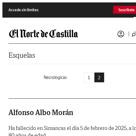
Saltar al contenido
Accede sin límites
Suscríbete
Esquelas
1
2
Necrologicas
Alfonso Albo Morán
Ha fallecido en Simancas el día 5 de febrero de 2025, a l
80 años de edad,