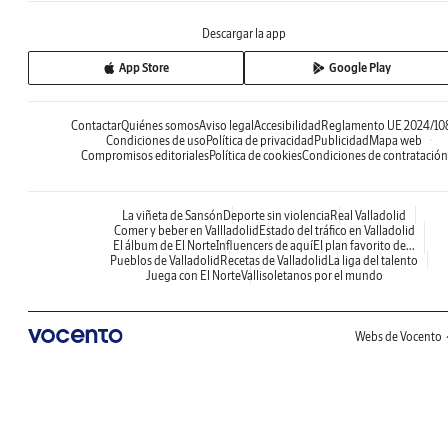
Descargar la app
App Store
Google Play
Contactar
Quiénes somos
Aviso legal
Accesibilidad
Reglamento UE 2024/10
Condiciones de uso
Política de privacidad
Publicidad
Mapa web
Compromisos editoriales
Política de cookies
Condiciones de contratación
La viñeta de Sansón
Deporte sin violencia
Real Valladolid
Comer y beber en Vallladolid
Estado del tráfico en Valladolid
El álbum de El Norte
Influencers de aquí
El plan favorito de...
Pueblos de Valladolid
Recetas de Valladolid
La liga del talento
Juega con El Norte
Vallisoletanos por el mundo
Webs de Vocento