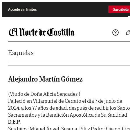
Saltar al contenido
Accede sin límites
Suscríbete
Esquelas
Alejandro Martín Gómez
(Viudo de Doña Alicia Sencades )
Falleció en Villamuriel de Cerrato el día 7 de junio de
2024, a los 77 años de edad, después de recibir los Sant
Sacramentos y la Bendición Apostólica de Su Santidad
D.E.P.
Sus hijos: Miguel Ángel, Susana, Pili y Pedro; hija polític