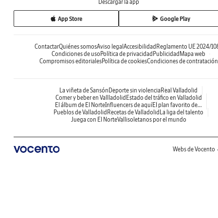
Descargar la app
App Store
Google Play
Contactar
Quiénes somos
Aviso legal
Accesibilidad
Reglamento UE 2024/10
Condiciones de uso
Política de privacidad
Publicidad
Mapa web
Compromisos editoriales
Política de cookies
Condiciones de contratación
La viñeta de Sansón
Deporte sin violencia
Real Valladolid
Comer y beber en Vallladolid
Estado del tráfico en Valladolid
El álbum de El Norte
Influencers de aquí
El plan favorito de...
Pueblos de Valladolid
Recetas de Valladolid
La liga del talento
Juega con El Norte
Vallisoletanos por el mundo
Webs de Vocento