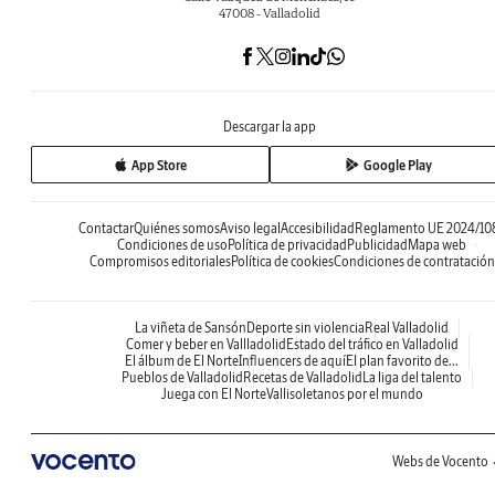
47008 - Valladolid
Descargar la app
App Store
Google Play
Contactar
Quiénes somos
Aviso legal
Accesibilidad
Reglamento UE 2024/10
Condiciones de uso
Política de privacidad
Publicidad
Mapa web
Compromisos editoriales
Política de cookies
Condiciones de contratación
La viñeta de Sansón
Deporte sin violencia
Real Valladolid
Comer y beber en Vallladolid
Estado del tráfico en Valladolid
El álbum de El Norte
Influencers de aquí
El plan favorito de...
Pueblos de Valladolid
Recetas de Valladolid
La liga del talento
Juega con El Norte
Vallisoletanos por el mundo
Webs de Vocento