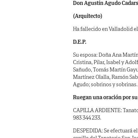
Don Agustín Agudo Cadar
(Arquitecto)
Ha fallecido en Valladolid el
D.E.P.
Su esposa: Doña Ana Martíne
Cristina, Pilar, Isabel y Ad
Sañudo, Tomás Martín Gayubo
Martínez Olalla, Ramón Sab
Agudo; sobrinos y sobrinas.
Ruegan una oración por su
CAPILLA ARDIENTE: Tanatorio 
983 344 233.
DESPEDIDA: Se efectuará el m
capilla del Tanatorio San Jo