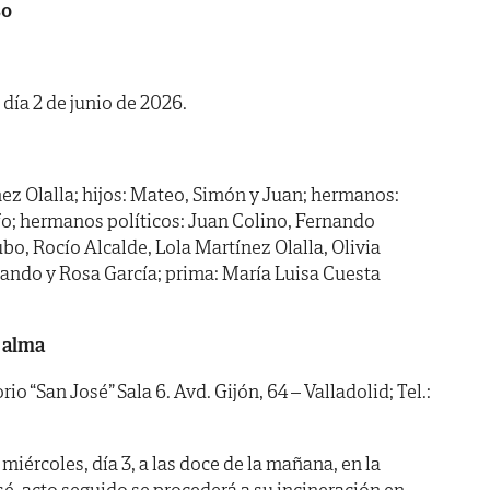
so
 día 2 de junio de 2026.
z Olalla; hijos: Mateo, Simón y Juan; hermanos:
olfo; hermanos políticos: Juan Colino, Fernando
, Rocío Alcalde, Lola Martínez Olalla, Olivia
ando y Rosa García; prima: María Luisa Cuesta
 alma
“San José” Sala 6. Avd. Gijón, 64 – Valladolid; Tel.:
iércoles, día 3, a las doce de la mañana, en la
sé, acto seguido se procederá a su incineración en