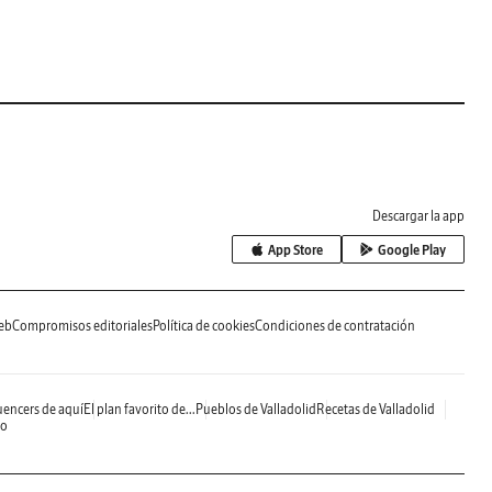
Descargar la app
App Store
Google Play
eb
Compromisos editoriales
Política de cookies
Condiciones de contratación
uencers de aquí
El plan favorito de...
Pueblos de Valladolid
Recetas de Valladolid
do