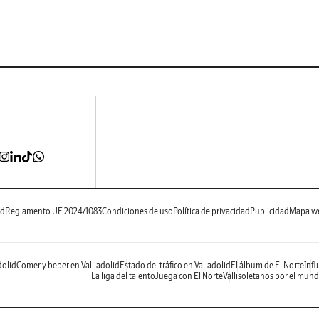
ad
Reglamento UE 2024/1083
Condiciones de uso
Política de privacidad
Publicidad
Mapa w
dolid
Comer y beber en Vallladolid
Estado del tráfico en Valladolid
El álbum de El Norte
Infl
La liga del talento
Juega con El Norte
Vallisoletanos por el mun