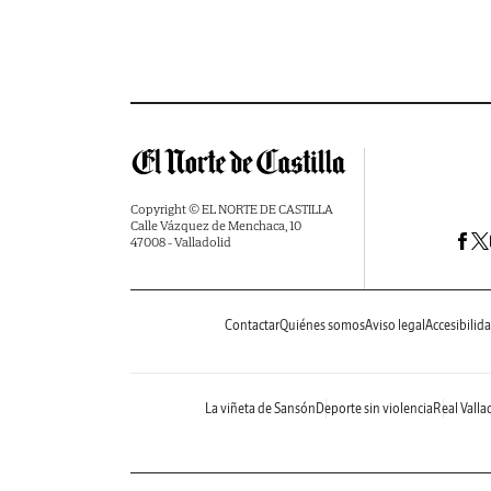
Copyright © EL NORTE DE CASTILLA
Calle Vázquez de Menchaca, 10
47008 - Valladolid
Contactar
Quiénes somos
Aviso legal
Accesibilid
La viñeta de Sansón
Deporte sin violencia
Real Valla