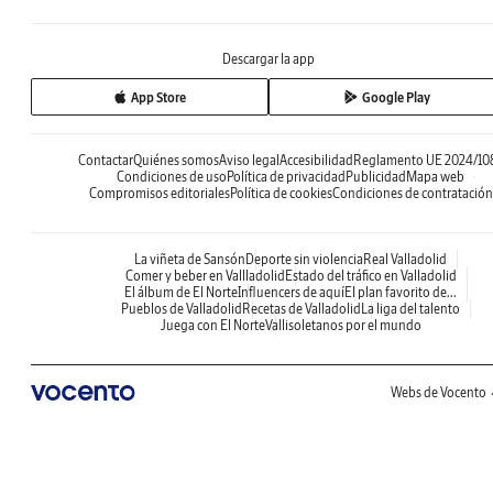
Descargar la app
App Store
Google Play
Contactar
Quiénes somos
Aviso legal
Accesibilidad
Reglamento UE 2024/10
Condiciones de uso
Política de privacidad
Publicidad
Mapa web
Compromisos editoriales
Política de cookies
Condiciones de contratación
La viñeta de Sansón
Deporte sin violencia
Real Valladolid
Comer y beber en Vallladolid
Estado del tráfico en Valladolid
El álbum de El Norte
Influencers de aquí
El plan favorito de...
Pueblos de Valladolid
Recetas de Valladolid
La liga del talento
Juega con El Norte
Vallisoletanos por el mundo
Webs de Vocento