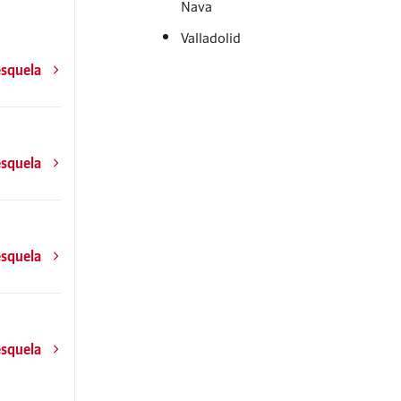
Nava
Valladolid
esquela
esquela
esquela
esquela