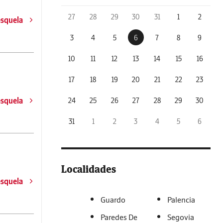
27
28
29
30
31
1
2
esquela
3
4
5
6
7
8
9
10
11
12
13
14
15
16
17
18
19
20
21
22
23
esquela
24
25
26
27
28
29
30
31
1
2
3
4
5
6
Localidades
esquela
Guardo
Palencia
Paredes De
Segovia