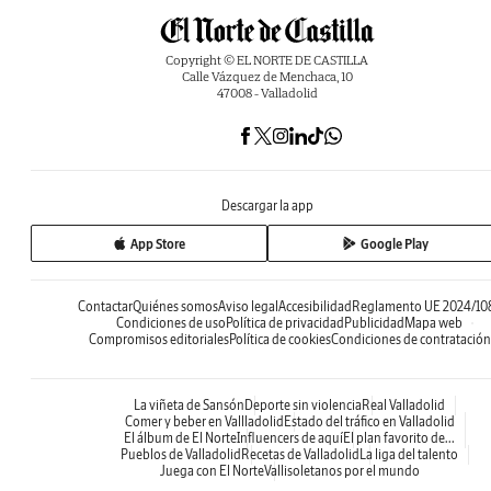
Copyright © EL NORTE DE CASTILLA
Calle Vázquez de Menchaca, 10
47008 - Valladolid
Descargar la app
App Store
Google Play
Contactar
Quiénes somos
Aviso legal
Accesibilidad
Reglamento UE 2024/10
Condiciones de uso
Política de privacidad
Publicidad
Mapa web
Compromisos editoriales
Política de cookies
Condiciones de contratación
La viñeta de Sansón
Deporte sin violencia
Real Valladolid
Comer y beber en Vallladolid
Estado del tráfico en Valladolid
El álbum de El Norte
Influencers de aquí
El plan favorito de...
Pueblos de Valladolid
Recetas de Valladolid
La liga del talento
Juega con El Norte
Vallisoletanos por el mundo