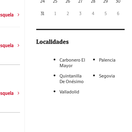
24
25
26
27
28
29
30
31
1
2
3
4
5
6
esquela
Localidades
esquela
Carbonero El
Palencia
Mayor
Quintanilla
Segovia
De Onésimo
Valladolid
esquela