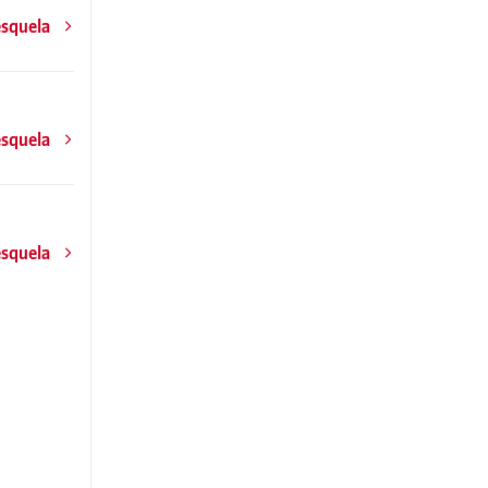
esquela
esquela
esquela