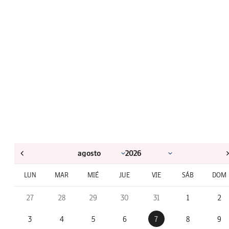
LUN
MAR
MIÉ
JUE
VIE
SÁB
DOM
27
28
29
30
31
1
2
3
4
5
6
7
8
9