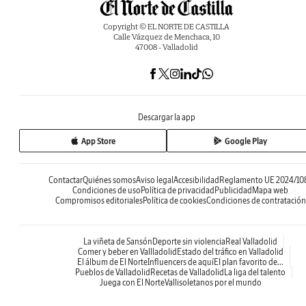
Copyright © EL NORTE DE CASTILLA
Calle Vázquez de Menchaca, 10
47008 - Valladolid
Descargar la app
App Store
Google Play
Contactar
Quiénes somos
Aviso legal
Accesibilidad
Reglamento UE 2024/10
Condiciones de uso
Política de privacidad
Publicidad
Mapa web
Compromisos editoriales
Política de cookies
Condiciones de contratación
La viñeta de Sansón
Deporte sin violencia
Real Valladolid
Comer y beber en Vallladolid
Estado del tráfico en Valladolid
El álbum de El Norte
Influencers de aquí
El plan favorito de...
Pueblos de Valladolid
Recetas de Valladolid
La liga del talento
Juega con El Norte
Vallisoletanos por el mundo