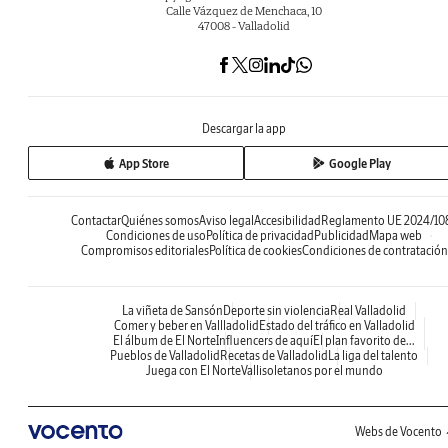
Calle Vázquez de Menchaca, 10
47008 - Valladolid
Descargar la app
App Store
Google Play
Contactar
Quiénes somos
Aviso legal
Accesibilidad
Reglamento UE 2024/10
Condiciones de uso
Política de privacidad
Publicidad
Mapa web
Compromisos editoriales
Política de cookies
Condiciones de contratación
La viñeta de Sansón
Deporte sin violencia
Real Valladolid
Comer y beber en Vallladolid
Estado del tráfico en Valladolid
El álbum de El Norte
Influencers de aquí
El plan favorito de...
Pueblos de Valladolid
Recetas de Valladolid
La liga del talento
Juega con El Norte
Vallisoletanos por el mundo
Webs de Vocento