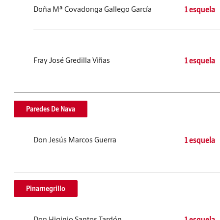
Doña Mª Covadonga Gallego García
1 esquela
Fray José Gredilla Viñas
1 esquela
Paredes De Nava
Don Jesús Marcos Guerra
1 esquela
Pinarnegrillo
Don Higinio Santos Tardón
1 esquela